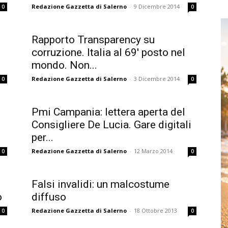
Redazione Gazzetta di Salerno
-
9 Dicembre 2014
0
0
Rapporto Transparency su
corruzione. Italia al 69′ posto nel
mondo. Non...
Redazione Gazzetta di Salerno
-
3 Dicembre 2014
0
0
Pmi Campania: lettera aperta del
Consigliere De Lucia. Gare digitali
per...
Redazione Gazzetta di Salerno
-
12 Marzo 2014
0
0
Falsi invalidi: un malcostume
o
diffuso
Redazione Gazzetta di Salerno
-
18 Ottobre 2013
0
0