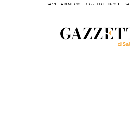
GAZZETTA DI MILANO
GAZZETTA DI NAPOLI
GAZ
Gazzetta
di
Salerno,
il
quotidiano
on
line
di
Salerno