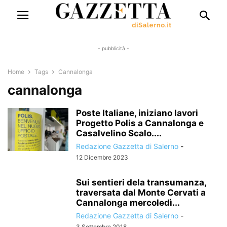
- pubblicità -
Home
Tags
Cannalonga
cannalonga
Poste Italiane, iniziano lavori
Progetto Polis a Cannalonga e
Casalvelino Scalo....
Redazione Gazzetta di Salerno
-
12 Dicembre 2023
Sui sentieri dela transumanza,
traversata dal Monte Cervati a
Cannalonga mercoledì...
Redazione Gazzetta di Salerno
-
3 Settembre 2018