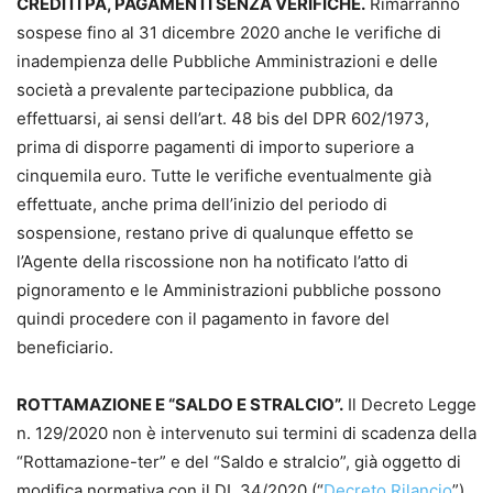
CREDITI PA, PAGAMENTI SENZA VERIFICHE.
Rimarranno
sospese fino al 31 dicembre 2020 anche le verifiche di
inadempienza delle Pubbliche Amministrazioni e delle
società a prevalente partecipazione pubblica, da
effettuarsi, ai sensi dell’art. 48 bis del DPR 602/1973,
prima di disporre pagamenti di importo superiore a
cinquemila euro. Tutte le verifiche eventualmente già
effettuate, anche prima dell’inizio del periodo di
sospensione, restano prive di qualunque effetto se
l’Agente della riscossione non ha notificato l’atto di
pignoramento e le Amministrazioni pubbliche possono
quindi procedere con il pagamento in favore del
beneficiario.
ROTTAMAZIONE E “SALDO E STRALCIO”.
Il Decreto Legge
n. 129/2020 non è intervenuto sui termini di scadenza della
“Rottamazione-ter” e del “Saldo e stralcio”, già oggetto di
modifica normativa con il DL 34/2020 (“
Decreto Rilancio
”).