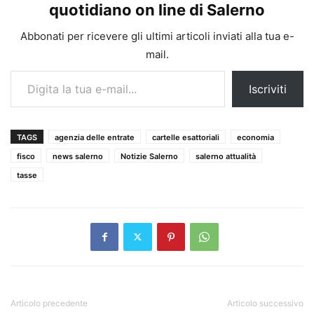
quotidiano on line di Salerno
Abbonati per ricevere gli ultimi articoli inviati alla tua e-
mail.
Digita la tua e-mail...
Iscriviti
TAGS
agenzia delle entrate
cartelle esattoriali
economia
fisco
news salerno
Notizie Salerno
salerno attualità
tasse
Articolo precedente
Articolo successivo