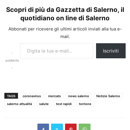
Scopri di più da Gazzetta di Salerno, il
quotidiano on line di Salerno
Abbonati per ricevere gli ultimi articoli inviati alla tua e-
mail.
Digita la tua e-mail...
Iscriviti
-
pubblicità
-
TAGS
coronavirus
mercato
news salerno
Notizie Salerno
salerno attualità
salute
test rapidi
torrione