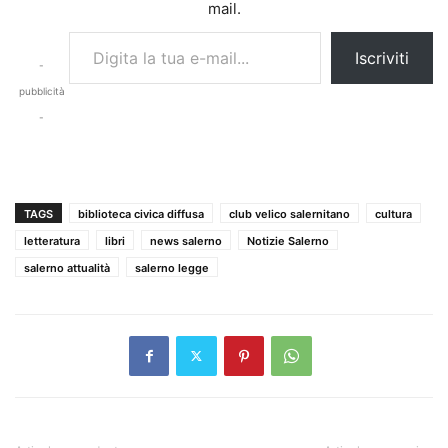
mail.
Digita la tua e-mail...
Iscriviti
-
pubblicità
-
TAGS
biblioteca civica diffusa
club velico salernitano
cultura
letteratura
libri
news salerno
Notizie Salerno
salerno attualità
salerno legge