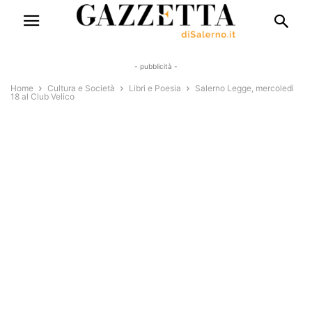
- pubblicità -
Home
Cultura e Società
Libri e Poesia
Salerno Legge, mercoledì
18 al Club Velico