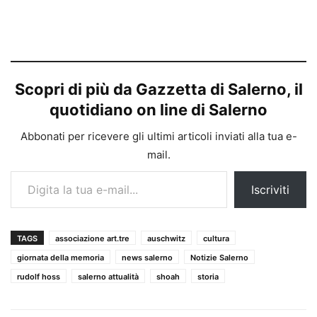
Scopri di più da Gazzetta di Salerno, il
quotidiano on line di Salerno
Abbonati per ricevere gli ultimi articoli inviati alla tua e-
mail.
Digita la tua e-mail...
Iscriviti
TAGS
associazione art.tre
auschwitz
cultura
giornata della memoria
news salerno
Notizie Salerno
rudolf hoss
salerno attualità
shoah
storia