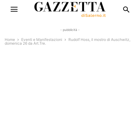
- pubblicità -
Home
Eventi e Manifestazioni
Rudolf Hoss, il mostro di Auschwitz,
domenica 26 da Art.Tre.