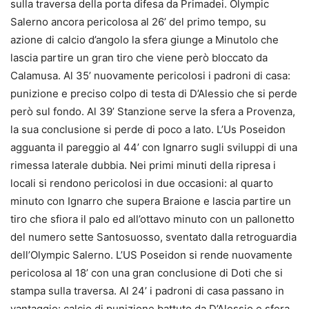
sulla traversa della porta difesa da Primadei. Olympic
Salerno ancora pericolosa al 26’ del primo tempo, su
azione di calcio d’angolo la sfera giunge a Minutolo che
lascia partire un gran tiro che viene però bloccato da
Calamusa. Al 35’ nuovamente pericolosi i padroni di casa:
punizione e preciso colpo di testa di D’Alessio che si perde
però sul fondo. Al 39’ Stanzione serve la sfera a Provenza,
la sua conclusione si perde di poco a lato. L’Us Poseidon
agguanta il pareggio al 44’ con Ignarro sugli sviluppi di una
rimessa laterale dubbia. Nei primi minuti della ripresa i
locali si rendono pericolosi in due occasioni: al quarto
minuto con Ignarro che supera Braione e lascia partire un
tiro che sfiora il palo ed all’ottavo minuto con un pallonetto
del numero sette Santosuosso, sventato dalla retroguardia
dell’Olympic Salerno. L’US Poseidon si rende nuovamente
pericolosa al 18’ con una gran conclusione di Doti che si
stampa sulla traversa. Al 24’ i padroni di casa passano in
vantaggio: calcio di punizione battuto da D’Alessio e sfera