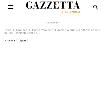
- pubblicità -
Home
Cronaca
Punto d’oro per l’Olympic Salerno sul difficile campo
dell’US Poseidon 1958. La...
Cronaca
Sport