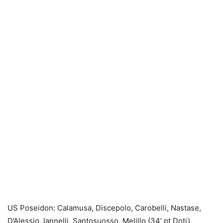
US Poseidon: Calamusa, Discepolo, Carobelli, Nastase,
D’Alessio, Iannelli, Santosuosso, Melillo (34’ pt Doti),