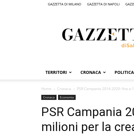
GAZZETTA DI MILANO
GAZZETTA DI NAPOLI
GAZZ
Gazzetta
di
Salerno,
il
quotidiano
on
line
di
Salerno
TERRITORI
CRONACA
POLITICA
Home
Cronaca
PSR Campania 2014-2020: fino a 1,
Cronaca
Economia
PSR Campania 20
milioni per la cr