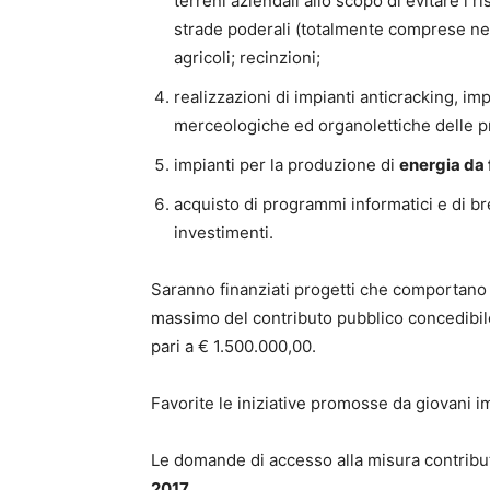
terreni aziendali allo scopo di evitare i ri
strade poderali (totalmente comprese nei 
agricoli; recinzioni;
realizzazioni di impianti anticracking, im
merceologiche ed organolettiche delle pr
impianti per la produzione di
energia da 
acquisto di programmi informatici e di br
investimenti.
Saranno finanziati progetti che comportano 
massimo del contributo pubblico concedibil
pari a € 1.500.000,00.
Favorite le iniziative promosse da giovani im
Le domande di accesso alla misura contrib
2017
.