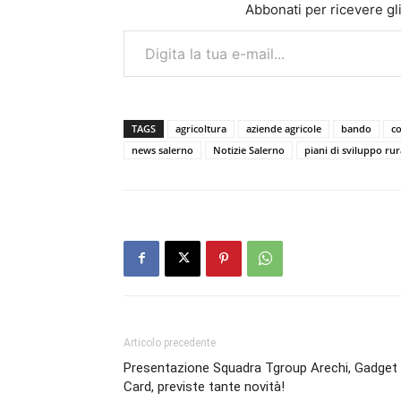
Abbonati per ricevere gli u
Digita la tua e-mail...
TAGS
agricoltura
aziende agricole
bando
co
news salerno
Notizie Salerno
piani di sviluppo rur
Articolo precedente
Presentazione Squadra Tgroup Arechi, Gadget
Card, previste tante novità!