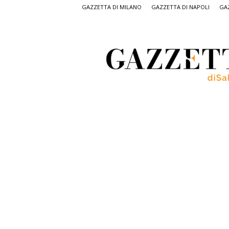
GAZZETTA DI MILANO
GAZZETTA DI NAPOLI
GAZ
Gazzetta
di
Salerno,
il
quotidiano
on
line
di
Salerno