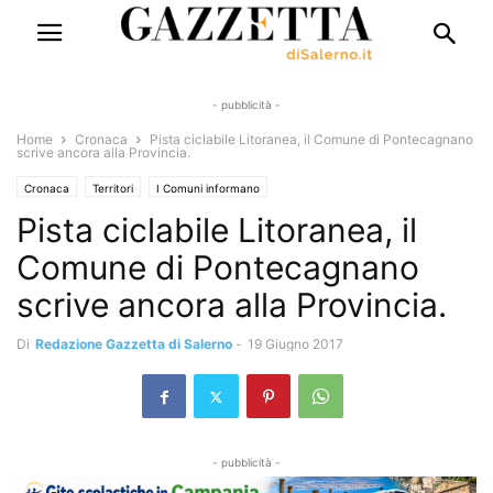
- pubblicità -
Home
Cronaca
Pista ciclabile Litoranea, il Comune di Pontecagnano
scrive ancora alla Provincia.
Cronaca
Territori
I Comuni informano
Pista ciclabile Litoranea, il
Comune di Pontecagnano
scrive ancora alla Provincia.
Di
Redazione Gazzetta di Salerno
-
19 Giugno 2017
- pubblicità -