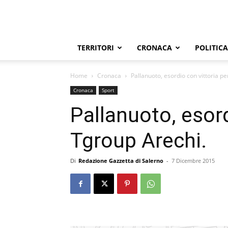
TERRITORI
CRONACA
POLITICA
Home
Cronaca
Pallanuoto, esordio con vittoria pe
Cronaca
Sport
Pallanuoto, esord
Tgroup Arechi.
Di
Redazione Gazzetta di Salerno
-
7 Dicembre 2015