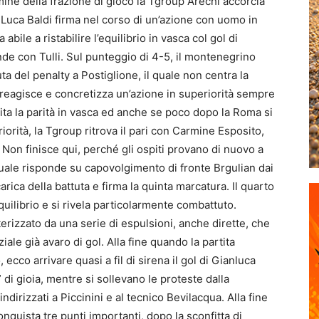
ne della frazione di gioco la Tgroup Arechi accorcia
e Luca Baldi firma nel corso di un’azione con uomo in
 abile a ristabilire l’equilibrio in vasca col gol di
nde con Tulli. Sul punteggio di 4-5, il montenegrino
ta del penalty a Postiglione, il quale non centra la
 reagisce e concretizza un’azione in superiorità sempre
lita la parità in vasca ed anche se poco dopo la Roma si
riorità, la Tgroup ritrova il pari con Carmine Esposito,
. Non finisce qui, perché gli ospiti provano di nuovo a
a quale risponde su capovolgimento di fronte Brgulian dai
arica della battuta e firma la quinta marcatura. Il quarto
quilibrio e si rivela particolarmente combattuto.
tterizzato da una serie di espulsioni, anche dirette, che
le già avaro di gol. Alla fine quando la partita
ecco arrivare quasi a fil di sirena il gol di Gianluca
 di gioia, mentre si sollevano le proteste dalla
dirizzati a Piccinini e al tecnico Bevilacqua. Alla fine
onquista tre punti importanti, dopo la sconfitta di