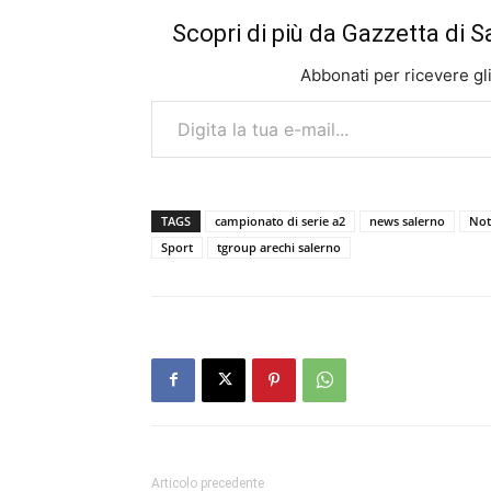
Scopri di più da Gazzetta di S
Abbonati per ricevere gli u
Digita la tua e-mail...
TAGS
campionato di serie a2
news salerno
Not
Sport
tgroup arechi salerno
Articolo precedente