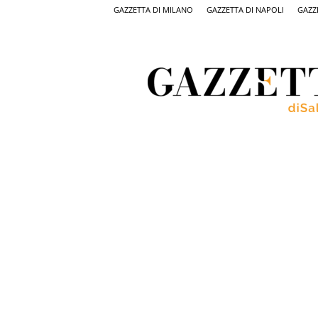
GAZZETTA DI MILANO
GAZZETTA DI NAPOLI
GAZZ
Gazzetta
di
Salerno,
il
quotidiano
on
line
di
Salerno