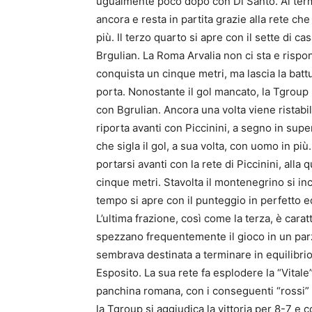
ugualmente poco dopo con Di Santo. Al termi
ancora e resta in partita grazie alla rete ch
più. Il terzo quarto si apre con il sette di casa
Brgulian. La Roma Arvalia non ci sta e rispo
conquista un cinque metri, ma lascia la battu
porta. Nonostante il gol mancato, la Tgroup
con Bgrulian. Ancora una volta viene ristabi
riporta avanti con Piccinini, a segno in supe
che sigla il gol, a sua volta, con uomo in più
portarsi avanti con la rete di Piccinini, all
cinque metri. Stavolta il montenegrino si inc
tempo si apre con il punteggio in perfetto e
L’ultima frazione, così come la terza, è cara
spezzano frequentemente il gioco in un parzia
sembrava destinata a terminare in equilibrio, 
Esposito. La sua rete fa esplodere la “Vitale”
panchina romana, con i conseguenti “rossi” in
la Tgroup si aggiudica la vittoria per 8-7 e c