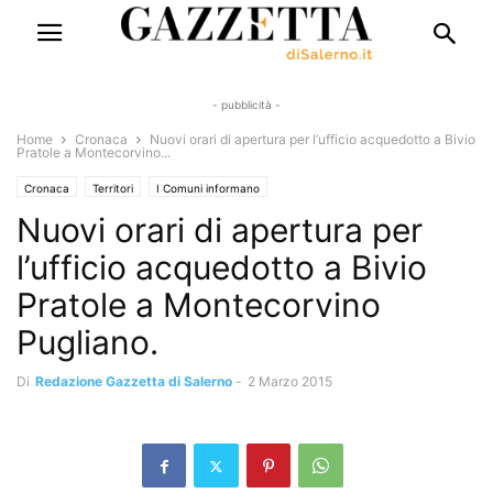
- pubblicità -
Home
Cronaca
Nuovi orari di apertura per l’ufficio acquedotto a Bivio
Pratole a Montecorvino...
Cronaca
Territori
I Comuni informano
Nuovi orari di apertura per
l’ufficio acquedotto a Bivio
Pratole a Montecorvino
Pugliano.
Di
Redazione Gazzetta di Salerno
-
2 Marzo 2015