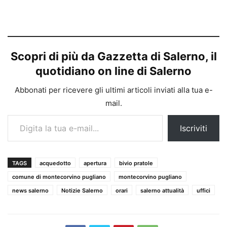
Scopri di più da Gazzetta di Salerno, il
quotidiano on line di Salerno
Abbonati per ricevere gli ultimi articoli inviati alla tua e-
mail.
Digita la tua e-mail...
Iscriviti
TAGS
acquedotto
apertura
bivio pratole
comune di montecorvino pugliano
montecorvino pugliano
news salerno
Notizie Salerno
orari
salerno attualità
uffici