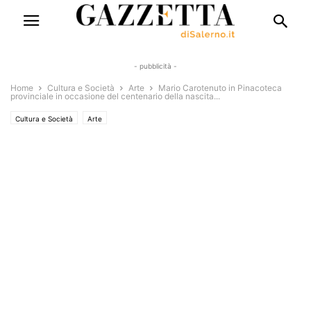
- pubblicità -
Home
Cultura e Società
Arte
Mario Carotenuto in Pinacoteca
provinciale in occasione del centenario della nascita...
Cultura e Società
Arte