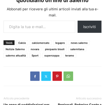
quotidiano on line di Salerno
Abbonati per ricevere gli ultimi articoli inviati alla tua e-
mail.
Digita la tua e-mail...
Iscriviti
TAGS
Calcio
calciomercato
legapro
news salerno
Notizie Salerno
novara
pierpaolo bisoli
salernitana
salerno attualità
Sport
supercoppa
teramo
Articolo precedente
Articolo successivo
Un anno di soddisfazioni per
Regionali, Federico Conte a