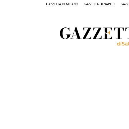
GAZZETTA DI MILANO
GAZZETTA DI NAPOLI
GAZZ
Gazzetta
di
Salerno,
il
quotidiano
on
line
di
Salerno