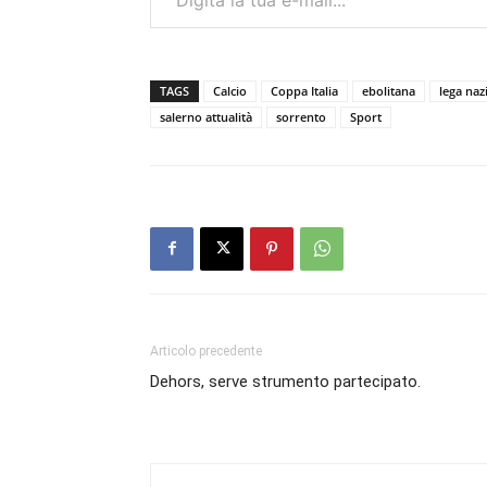
TAGS
Calcio
Coppa Italia
ebolitana
lega naz
salerno attualità
sorrento
Sport
Articolo precedente
Dehors, serve strumento partecipato.