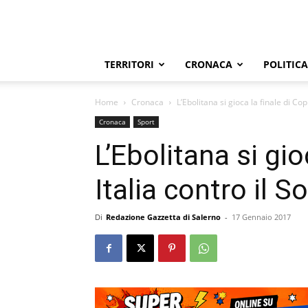
TERRITORI
CRONACA
POLITICA
Home
Cronaca
L’Ebolitana si gioca la finale di Copp
Cronaca
Sport
L’Ebolitana si gio
Italia contro il S
Di
Redazione Gazzetta di Salerno
-
17 Gennaio 2017