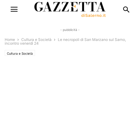
- pubblicità -
Home
Cultura e Società
Le necropoli di San Marzano sul Sarno,
incontro venerdì 24
Cultura e Società