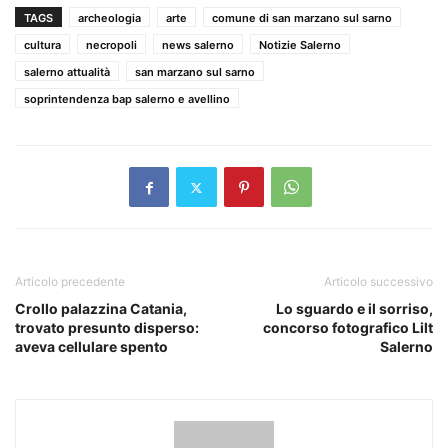
TAGS
archeologia
arte
comune di san marzano sul sarno
cultura
necropoli
news salerno
Notizie Salerno
salerno attualità
san marzano sul sarno
soprintendenza bap salerno e avellino
Articolo precedente
Articolo successivo
Crollo palazzina Catania,
Lo sguardo e il sorriso,
trovato presunto disperso:
concorso fotografico Lilt
aveva cellulare spento
Salerno