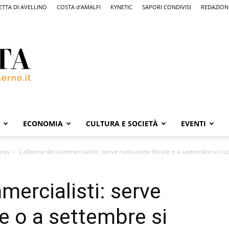
ETTA DI AVELLINO
COSTA d’AMALFI
KYNETIC
SAPORI CONDIVISI
REDAZION
ECONOMIA
CULTURA E SOCIETÀ
EVENTI
iano
L’allarme dei commercialisti: serve rivoluzione fiscale o a settembre si rischi
mercialisti: serve
le o a settembre si