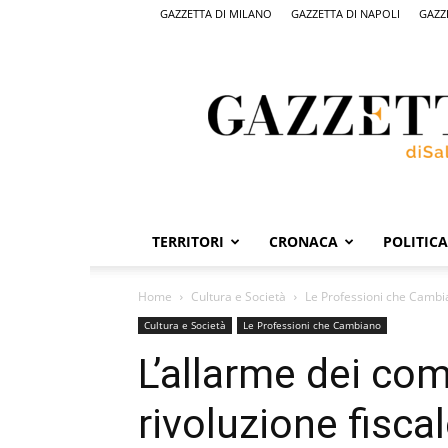
GAZZETTA DI MILANO
GAZZETTA DI NAPOLI
GAZZ
Gazzetta
di
Salerno,
il
quotidiano
on
line
di
Salerno
TERRITORI
CRONACA
POLITICA
Home
Cultura e Società
Le Professioni che Camb
Cultura e Società
Le Professioni che Cambiano
L’allarme dei com
rivoluzione fisca