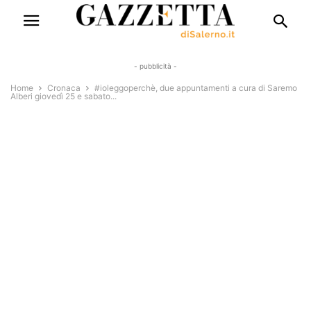
- pubblicità -
Home
Cronaca
#ioleggoperchè, due appuntamenti a cura di Saremo
Alberi giovedì 25 e sabato...