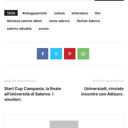
TAGS
#ioleggoperchè
cultura
letteratura
libri
libroteca saremo alberi
news salerno
Notizie Salerno
salerno attualità
scuola
Articolo precedente
Articolo successivo
Start Cup Campania, la finale
Universiadi, rinviato
all’Università di Salerno. I
incontro con Adisurc.
vincitori.