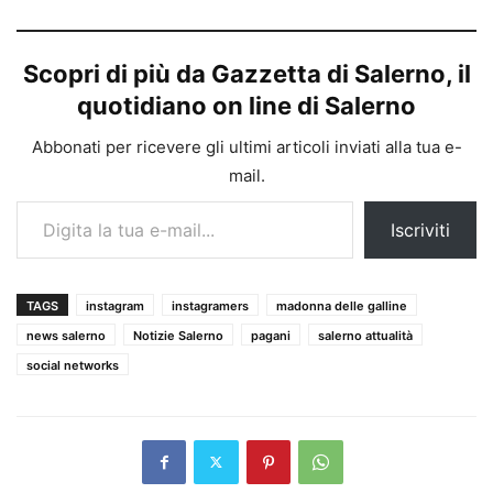
Scopri di più da Gazzetta di Salerno, il
quotidiano on line di Salerno
Abbonati per ricevere gli ultimi articoli inviati alla tua e-
mail.
Digita la tua e-mail...
Iscriviti
TAGS
instagram
instagramers
madonna delle galline
news salerno
Notizie Salerno
pagani
salerno attualità
social networks