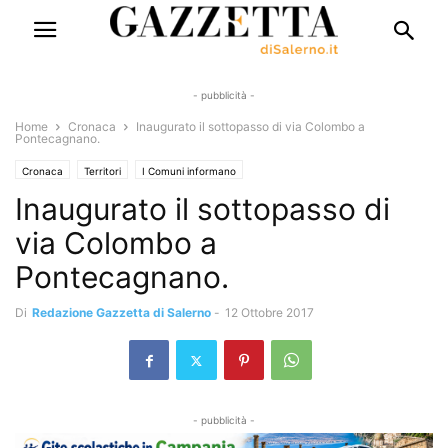
- pubblicità -
Home
Cronaca
Inaugurato il sottopasso di via Colombo a
Pontecagnano.
Cronaca
Territori
I Comuni informano
Inaugurato il sottopasso di
via Colombo a
Pontecagnano.
Di
Redazione Gazzetta di Salerno
-
12 Ottobre 2017
- pubblicità -