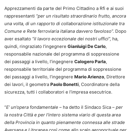
Apprezzamenti da parte del Primo Cittadino a Rfi e ai suoi
rappresentanti
“per un risultato straordinario frutto, ancora
una volta, di un rapporto di collaborazione istituzionale tra
Comune e Rete ferroviaria italiana davvero favoloso”.
Dopo
aver esaltato
“il lavoro eccezionale dei nostri uffici”,
ha,
quindi, ringraziato l’ingegnere
Gianluigi De Carlo
,
responsabile nazionale del programma di soppressione
dei passaggi a livello, l’ingegnere
Calogero Parla
,
responsabile territoriale del programma di soppressione
dei passaggi a livello, l’ingegnere
Mario Arienzo
, Direttore
dei lavori, il geometra
Paolo Bonetti
, Coordinatore della
sicurezza, tutti i collaboratori e l’impresa esecutrice.
“
E’ un’opera fondamentale
– ha detto il Sindaco Sica –
per
la nostra Città e per l’intero sistema viario di questa area
della Provincia in quanto pienamente connessa alle strade
Aversana e Litoranea così come allo scalo aeroportuale per