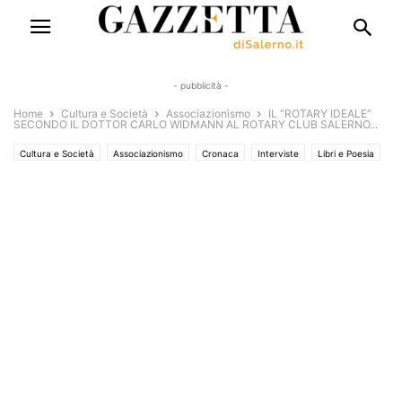
- pubblicità -
Home
Cultura e Società
Associazionismo
IL “ROTARY IDEALE”
SECONDO IL DOTTOR CARLO WIDMANN AL ROTARY CLUB SALERNO...
Cultura e Società
Associazionismo
Cronaca
Interviste
Libri e Poesia
Rubriche
Saggi & Romanzi