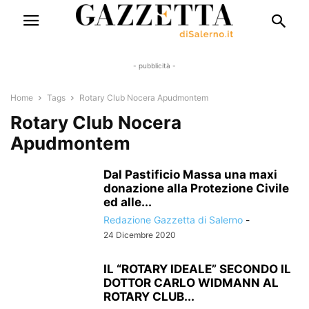
- pubblicità -
Home
Tags
Rotary Club Nocera Apudmontem
Rotary Club Nocera
Apudmontem
Dal Pastificio Massa una maxi
donazione alla Protezione Civile
ed alle...
Redazione Gazzetta di Salerno
-
24 Dicembre 2020
IL “ROTARY IDEALE” SECONDO IL
DOTTOR CARLO WIDMANN AL
ROTARY CLUB...