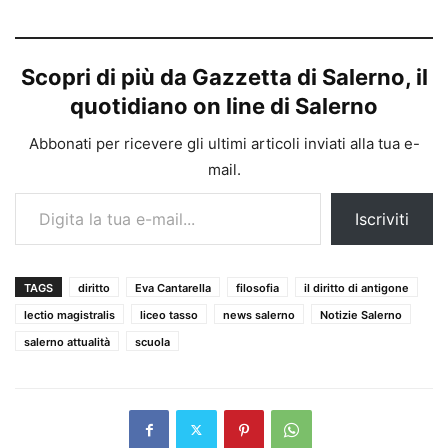
Scopri di più da Gazzetta di Salerno, il
quotidiano on line di Salerno
Abbonati per ricevere gli ultimi articoli inviati alla tua e-
mail.
Digita la tua e-mail...
Iscriviti
TAGS
diritto
Eva Cantarella
filosofia
il diritto di antigone
lectio magistralis
liceo tasso
news salerno
Notizie Salerno
salerno attualità
scuola