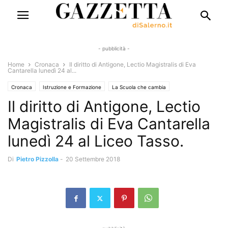
- pubblicità -
Home
Cronaca
Il diritto di Antigone, Lectio Magistralis di Eva
Cantarella lunedì 24 al...
Cronaca
Istruzione e Formazione
La Scuola che cambia
Il diritto di Antigone, Lectio
Magistralis di Eva Cantarella
lunedì 24 al Liceo Tasso.
Di
Pietro Pizzolla
-
20 Settembre 2018