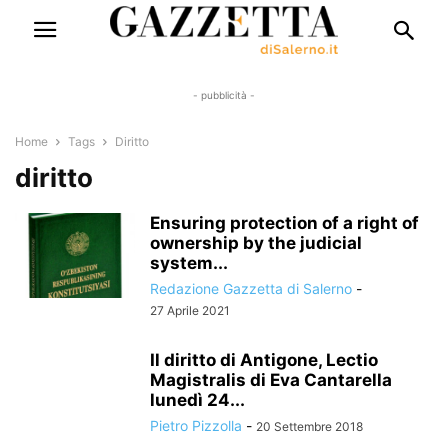
- pubblicità -
Home
Tags
Diritto
diritto
Ensuring protection of a right of
ownership by the judicial
system...
Redazione Gazzetta di Salerno
-
27 Aprile 2021
Il diritto di Antigone, Lectio
Magistralis di Eva Cantarella
lunedì 24...
Pietro Pizzolla
-
20 Settembre 2018