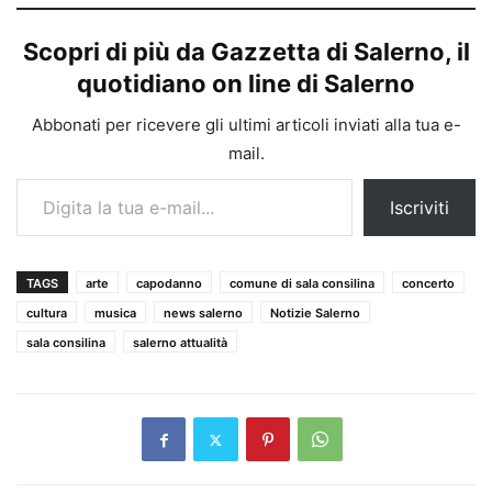
Scopri di più da Gazzetta di Salerno, il
quotidiano on line di Salerno
Abbonati per ricevere gli ultimi articoli inviati alla tua e-
mail.
Digita la tua e-mail...
Iscriviti
TAGS
arte
capodanno
comune di sala consilina
concerto
cultura
musica
news salerno
Notizie Salerno
sala consilina
salerno attualità