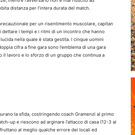
ze, mentre l’avversario non è mai riuscito ad
bita distanza per l’intera durata del match.
a precauzionale per un risentimento muscolare, capitan
dettare i tempi e i ritmi di un incontro che hanno
lucida nella quale è stata gestita. I cinque uomini
doppia cifra a fine gara sono l’emblema di una gara
 il lavoro e lo sforzo di un gruppo che continua a
ugurano la sfida, costringendo coach Gramenzi al primo
 match-up e riescono ad arginare l’attacco di casa (12-3 al
fruttano al meglio qualche errore dei locali ed