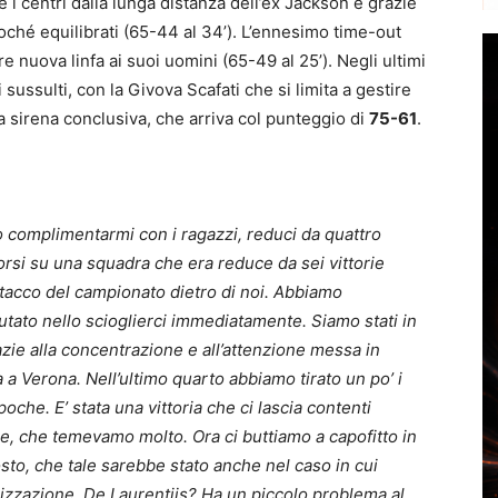
e i centri dalla lunga distanza dell’ex Jackson e grazie
soché equilibrati (65-44 al 34’). L’ennesimo time-out
nuova linfa ai suoi uomini (65-49 al 25’). Negli ultimi
i sussulti, con la Givova Scafati che si limita a gestire
a sirena conclusiva, che arriva col punteggio di
75-61
.
o complimentarmi con i ragazzi, reduci da quattro
orsi su una squadra che era reduce da sei vittorie
tacco del campionato dietro di noi. Abbiamo
iutato nello scioglierci immediatamente. Siamo stati in
azie alla concentrazione e all’attenzione messa in
 a Verona. Nell’ultimo quarto abbiamo tirato un po’ i
che. E’ stata una vittoria che ci lascia contenti
e, che temevamo molto. Ora ci buttiamo a capofitto in
to, che tale sarebbe stato anche nel caso in cui
lizzazione. De Laurentiis? Ha un piccolo problema al