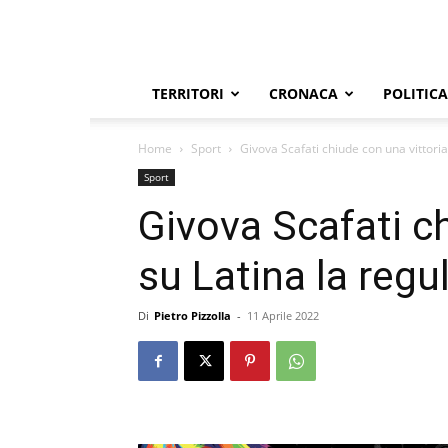
TERRITORI
CRONACA
POLITICA
Home
Sport
Givova Scafati chiude con una vittoria
Sport
Givova Scafati ch
su Latina la regu
Di
Pietro Pizzolla
-
11 Aprile 2022