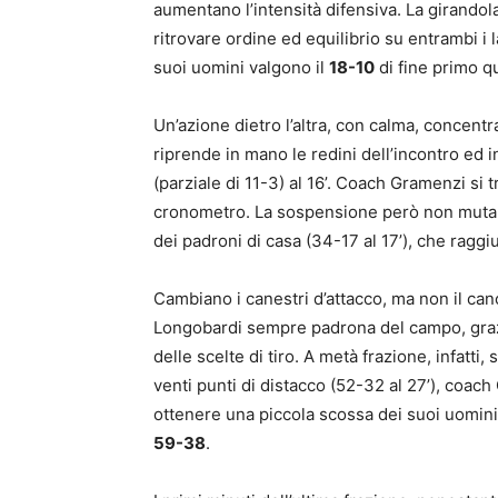
aumentano l’intensità difensiva. La girandola
ritrovare ordine ed equilibrio su entrambi i l
suoi uomini valgono il
18-10
di fine primo q
Un’azione dietro l’altra, con calma, concent
riprende in mano le redini dell’incontro ed 
(parziale di 11-3) al 16’. Coach Gramenzi si
cronometro. La sospensione però non muta l
dei padroni di casa (34-17 al 17’), che raggi
Cambiano i canestri d’attacco, ma non il can
Longobardi sempre padrona del campo, grazie
delle scelte di tiro. A metà frazione, infatt
venti punti di distacco (52-32 al 27’), coa
ottenere una piccola scossa dei suoi uomini
59-38
.