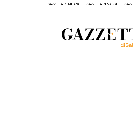
GAZZETTA DI MILANO
GAZZETTA DI NAPOLI
GAZZ
Gazzetta
di
Salerno,
il
quotidiano
on
line
di
Salerno