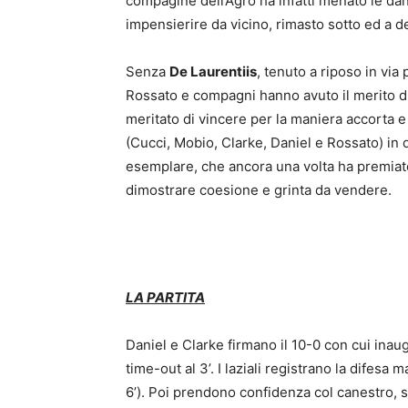
compagine dell’Agro ha infatti menato le dan
impensierire da vicino, rimasto sotto ed a de
Senza
De Laurentiis
, tenuto a riposo in vi
Rossato e compagni hanno avuto il merito di 
meritato di vincere per la maniera accorta e 
(Cucci, Mobio, Clarke, Daniel e Rossato) in 
esemplare, che ancora una volta ha premiato
dimostrare coesione e grinta da vendere.
LA PARTITA
Daniel e Clarke firmano il 10-0 con cui ina
time-out al 3’. I laziali registrano la difesa
6’). Poi prendono confidenza col canestro, s