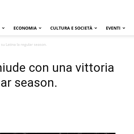
ECONOMIA
CULTURA E SOCIETÀ
EVENTI
 su Latina la regular season.
iude con una vittoria
lar season.