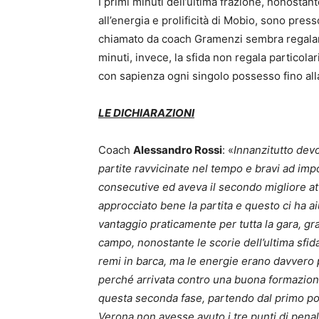
I primi minuti dell’ultima frazione, nonostant
all’energia e prolificità di Mobio, sono pres
chiamato da coach Gramenzi sembra regalare 
minuti, invece, la sfida non regala particolar
con sapienza ogni singolo possesso fino all
LE DICHIARAZIONI
Coach
Alessandro Rossi
: «
Innanzitutto dev
partite ravvicinate nel tempo e bravi ad imp
consecutive ed aveva il secondo migliore at
approcciato bene la partita e questo ci ha a
vantaggio praticamente per tutta la gara, gr
campo, nonostante le scorie dell’ultima sfida
remi in barca, ma le energie erano davvero po
perché arrivata contro una buona formazion
questa seconda fase, partendo dal primo pos
Verona non avesse avuto i tre punti di pena