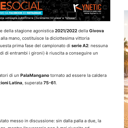
se della stagione agonistica
2021/2022
della
Givova
alla mano, costituisce la diciottesima vittoria
i questa prima fase del campionato di
serie A2
: nessuna
ndi di entrambi i gironi) è riuscita a conseguire un
atori di un
PalaMangano
tornato ad essere la caldera
ioni Latina
, superata
75-61
.
è stato messo in discussione: sin dalla palla a due, la