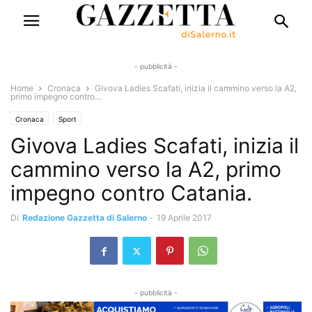
- pubblicità -
Home
Cronaca
Givova Ladies Scafati, inizia il cammino verso la A2,
primo impegno contro...
Cronaca
Sport
Givova Ladies Scafati, inizia il
cammino verso la A2, primo
impegno contro Catania.
Di
Redazione Gazzetta di Salerno
-
19 Aprile 2017
- pubblicità -