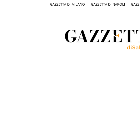
GAZZETTA DI MILANO
GAZZETTA DI NAPOLI
GAZZ
Gazzetta
di
Salerno,
il
quotidiano
on
line
di
Salerno