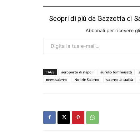
Scopri di più da Gazzetta di S
Abbonati per ricevere gli u
Digita la tua e-mail...
TAGS
aeroporto di napoli
aurelio tommasetti
news salerno
Notizie Salerno
salerno attualità