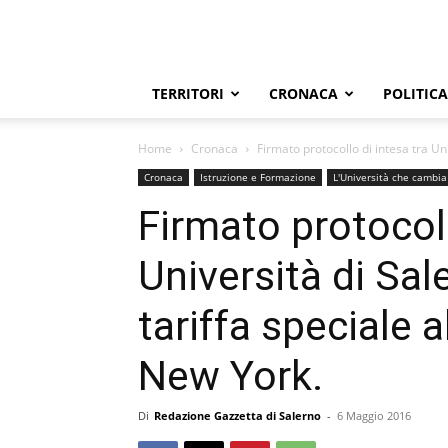
TERRITORI
CRONACA
POLITICA
Home
Cronaca
Firmato protocollo di intesa tra Uni
Cronaca
Istruzione e Formazione
L'Università che cambia
Firmato protocoll
Università di Sal
tariffa speciale a
New York.
Di
Redazione Gazzetta di Salerno
-
6 Maggio 2016