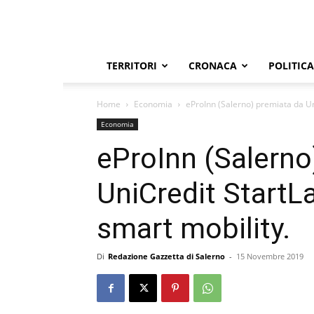
TERRITORI
CRONACA
POLITICA
Home
Economia
eProInn (Salerno) premiata da Uni
Economia
eProInn (Salerno
UniCredit StartLa
smart mobility.
Di
Redazione Gazzetta di Salerno
-
15 Novembre 2019