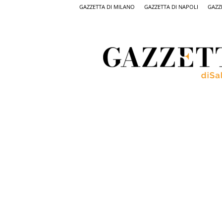
GAZZETTA DI MILANO
GAZZETTA DI NAPOLI
GAZZ
Gazzetta
di
Salerno,
il
quotidiano
on
line
di
Salerno