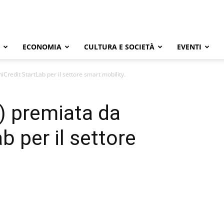
ECONOMIA
CULTURA E SOCIETÀ
EVENTI
Credit StartLab per il settore smart mobility.
) premiata da
b per il settore