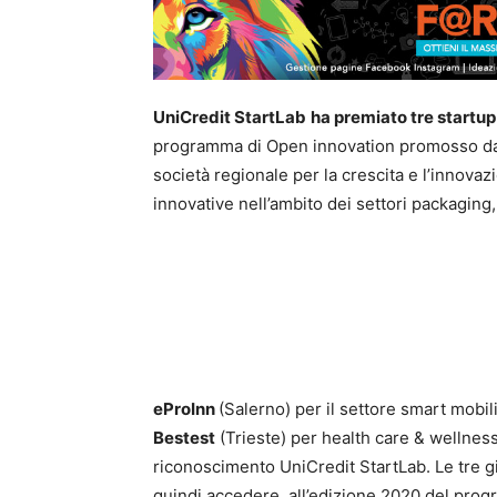
UniCredit StartLab
ha premiato tre startup
programma di Open innovation promosso da
società regionale per la crescita e l’innovazi
innovative nell’ambito dei settori packaging
eProInn
(Salerno) per il settore smart mobili
Bestest
(Trieste) per health care & wellness
riconoscimento UniCredit StartLab. Le tre gi
quindi accedere all’edizione 2020 del prog