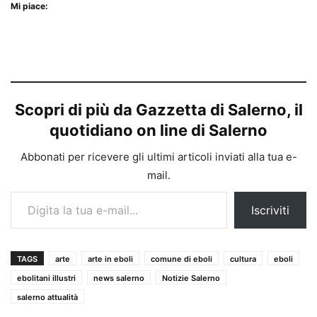
Mi piace:
Scopri di più da Gazzetta di Salerno, il
quotidiano on line di Salerno
Abbonati per ricevere gli ultimi articoli inviati alla tua e-
mail.
Digita la tua e-mail...
Iscriviti
TAGS
arte
arte in eboli
comune di eboli
cultura
eboli
ebolitani illustri
news salerno
Notizie Salerno
salerno attualità