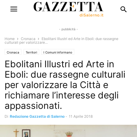
- pubblicità -
Home
Cronaca
Ebolitani Illustri ed Arte in Eboli: due rassegne
culturali per valorizzare...
Cronaca
Territori
I Comuni informano
Ebolitani Illustri ed Arte in
Eboli: due rassegne culturali
per valorizzare la Città e
richiamare l’interesse degli
appassionati.
Di
Redazione Gazzetta di Salerno
-
11 Aprile 2018