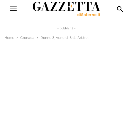
- pubblicità -
Home
Cronaca
Donne.8, venerdì 8 da Art.tre.