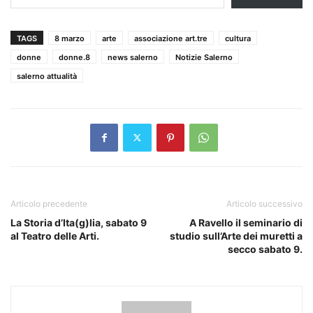
TAGS
8 marzo
arte
associazione art.tre
cultura
donne
donne.8
news salerno
Notizie Salerno
salerno attualità
Articolo precedente
Articolo successivo
La Storia d’Ita(g)lia, sabato 9
A Ravello il seminario di
al Teatro delle Arti.
studio sull’Arte dei muretti a
secco sabato 9.