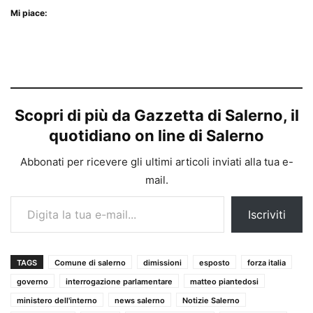
Mi piace:
Scopri di più da Gazzetta di Salerno, il
quotidiano on line di Salerno
Abbonati per ricevere gli ultimi articoli inviati alla tua e-
mail.
Digita la tua e-mail...
Iscriviti
TAGS
Comune di salerno
dimissioni
esposto
forza italia
governo
interrogazione parlamentare
matteo piantedosi
ministero dell'interno
news salerno
Notizie Salerno