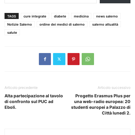
TAGS
cure integrate
diabete
medicina
news salerno
Notizie Salerno
ordine dei medici di salerno
salerno attualità
salute
Articolo precedente
Articolo successivo
Alta partecipazione al tavolo
Progetto Erasmus Plus per
di confronto sul PUC ad
una web-radio europea: 20
Eboli.
studenti europei a Palazzo di
Città lunedì 2.