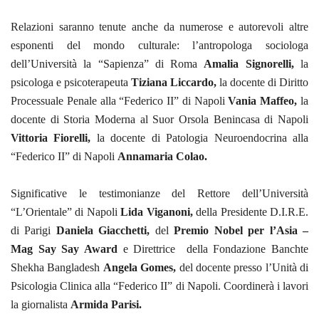
Relazioni saranno tenute anche da
numerose e autorevoli altre
esponenti del mondo culturale: l’antropologa sociologa
dell’Università la “Sapienza” di Roma
Amalia Signorelli,
la
psicologa e psicoterapeuta
Tiziana Liccardo,
la docente
di Diritto
Processuale Penale alla “Federico II” di Napoli
Vania Maffeo,
la
docente di Storia Moderna al Suor Orsola Benincasa di Napoli
Vittoria Fiorelli,
la docente di Patologia Neuroendocrina alla
“Federico II” di Napoli
Annamaria Colao.
Significative le testimonianze del Rettore dell’Università
“L’Orientale” di Napoli
Lida Viganoni,
della Presidente D.I.R.E.
di Parigi
Daniela Giacchetti,
del
Premio Nobel per l’Asia –
Mag Say Say Award
e Direttrice
della Fondazione Banchte
Shekha Bangladesh
Angela Gomes,
del docente
presso l’Unità di
Psicologia Clinica alla “Federico II” di Napoli. Coordinerà i lavori
la giornalista
Armida Parisi.