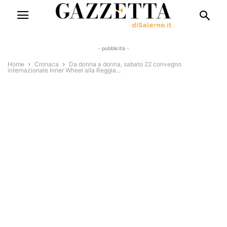
- pubblicità -
Home
Cronaca
Da donna a donna, sabato 22 convegno
internazionale Inner Wheel alla Reggia...