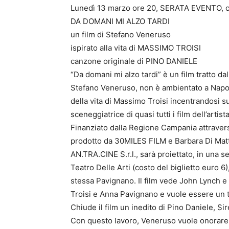
Lunedì 13 marzo ore 20, SERATA EVENTO, co
DA DOMANI MI ALZO TARDI
un film di Stefano Veneruso
ispirato alla vita di MASSIMO TROISI
canzone originale di PINO DANIELE
“Da domani mi alzo tardi” è un film tratto 
Stefano Veneruso, non è ambientato a Napoli 
della vita di Massimo Troisi incentrandosi 
sceneggiatrice di quasi tutti i film dell’artista
Finanziato dalla Regione Campania attraverso
prodotto da 30MILES FILM e Barbara Di Mat
AN.TRA.CINE S.r.l., sarà proiettato, in una s
Teatro Delle Arti (costo del biglietto euro 6)
stessa Pavignano. Il film vede John Lynch e
Troisi e Anna Pavignano e vuole essere un tri
Chiude il film un inedito di Pino Daniele, Si
Con questo lavoro, Veneruso vuole onorare l