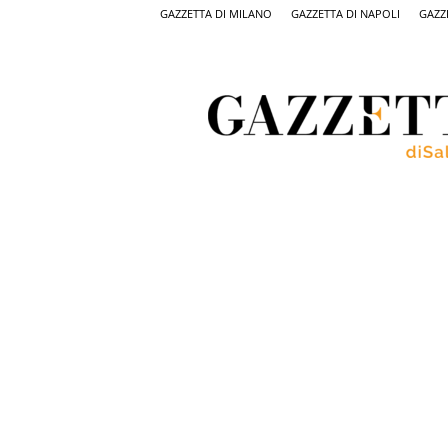
GAZZETTA DI MILANO
GAZZETTA DI NAPOLI
GAZZ
Gazzetta
di
Salerno,
il
quotidiano
on
line
di
Salerno