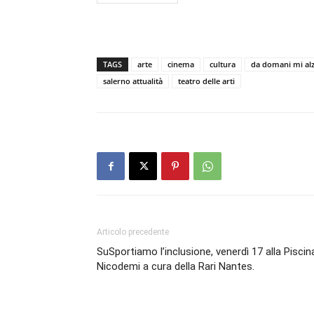
TAGS
arte
cinema
cultura
da domani mi alz
salerno attualità
teatro delle arti
Articolo precedente
SuSportiamo l’inclusione, venerdì 17 alla Piscin
Nicodemi a cura della Rari Nantes.