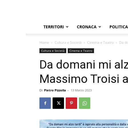
TERRITORI
CRONACA
POLITICA
Home
Cultura e Società
Cinema e Teatro
Da do
Cultura e Società
Cinema e Teatro
Da domani mi alzo
Massimo Troisi al
Di
Pietro Pizzolla
-
13 Marzo 2023