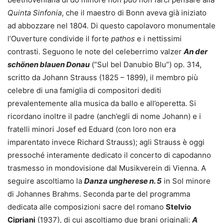
Quinta Sinfonia
, che il maestro di Bonn aveva già iniziato
ad abbozzare nel 1804. Di questo capolavoro monumentale
l’Ouverture condivide il forte
pathos
e i nettissimi
contrasti. Seguono le note del celeberrimo valzer
An der
schönen blauen Donau
(“Sul bel Danubio Blu”) op. 314,
scritto da Johann Strauss (1825 – 1899), il membro più
celebre di una famiglia di compositori dediti
prevalentemente alla musica da ballo e all’operetta. Si
ricordano inoltre il padre (anch’egli di nome Johann) e i
fratelli minori Josef ed Eduard (con loro non era
imparentato invece Richard Strauss); agli Strauss è oggi
pressoché interamente dedicato il concerto di capodanno
trasmesso in mondovisione dal Musikverein di Vienna. A
seguire ascoltiamo la
Danza ungherese n. 5
in Sol minore
di Johannes Brahms. Seconda parte del programma
dedicata alle composizioni sacre del romano
Stelvio
Cipriani
(1937), di cui ascoltiamo due brani originali:
A