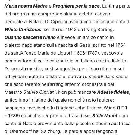
Maria nostra Madre
e
Preghiera per la pace
. L’ultima parte
del programma comprende alcune celebri canzoni
dedicate al Natale. Di Cipriani ascoltiamo l’arrangiamento di
White Christmas
, scritta nel 1942 da Irving Berling.
Quanno nascette Ninno
è invece un antico canto in
dialetto napoletano sulla nascita di Gesù, scritto nel 1754
da sant’Alfonso Maria de Liguori (1696-1787), vescovo e
compositore di varie canzoni sia in italiano che in dialetto.
Da questa musica, così suggestiva per il suo ritmo in sei
ottavi dal carattere pastorale, deriva
Tu scendi dalle stelle
che ascolteremo nell’arrangiamento orchestrale del
Maestro
Stelvio Cipriani
. Non può mancare
Adeste fideles
,
antico inno in latino del quale non ci è noto l’autore;
sappiamo invece che fu l’inglese John Francis Wade (1711
– 1786) colui che per primo lo trascrisse.
Stille Nacht
è un
canto di Natale proveniente dalla piccola cittadina austriaca
di Oberndorf bei Salzburg. Le parole appartengono al