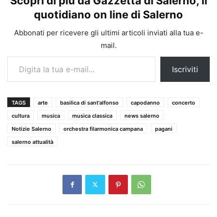
Scopri di più da Gazzetta di Salerno, il
quotidiano on line di Salerno
Abbonati per ricevere gli ultimi articoli inviati alla tua e-
mail.
Digita la tua e-mail...
Iscriviti
TAGS
arte
basilica di sant'alfonso
capodanno
concerto
cultura
musica
musica classica
news salerno
Notizie Salerno
orchestra filarmonica campana
pagani
salerno attualità