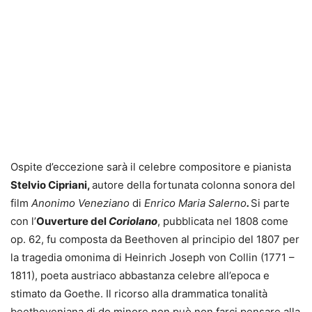
Ospite d’eccezione sarà il celebre compositore e pianista
Stelvio Cipriani,
autore della fortunata colonna sonora del
film
Anonimo Veneziano
di
Enrico Maria Salerno
.
Si parte
con l’
Ouverture del
Coriolano
, pubblicata nel 1808 come
op. 62, fu composta da Beethoven al principio del 1807 per
la tragedia omonima di Heinrich Joseph von Collin (1771 –
1811), poeta austriaco abbastanza celebre all’epoca e
stimato da Goethe. Il ricorso alla drammatica tonalità
beethoveniana di do minore non può non farci pensare alla