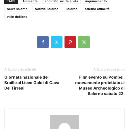
TAGS
Ambiente
comitato salute e vita
inquinamento
news salerno
Notizie Salerno
Salerno
salerno attualità
valle dell'irno
Articolo precedente
Articolo successivo
Giornata nazionale del
Film evento su Pompei,
Braille al Liceo Galdi di Cava
nuovamente proiettato al
De' Tirreni.
Museo Archeologico di
Salerno sabato 22.