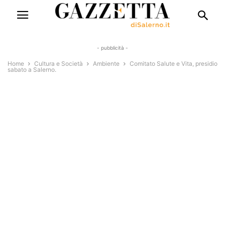
- pubblicità -
Home
Cultura e Società
Ambiente
Comitato Salute e Vita, presidio
sabato a Salerno.