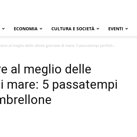
ECONOMIA
CULTURA E SOCIETÀ
EVENTI
are al meglio delle ultime giornate di mare: 5 passatempi perfetti...
e al meglio delle
di mare: 5 passatempi
ombrellone