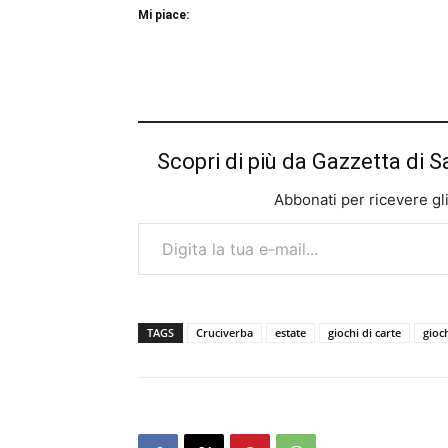
Mi piace:
Scopri di più da Gazzetta di S
Abbonati per ricevere gli u
Digita la tua e-mail...
TAGS
Cruciverba
estate
giochi di carte
gioc