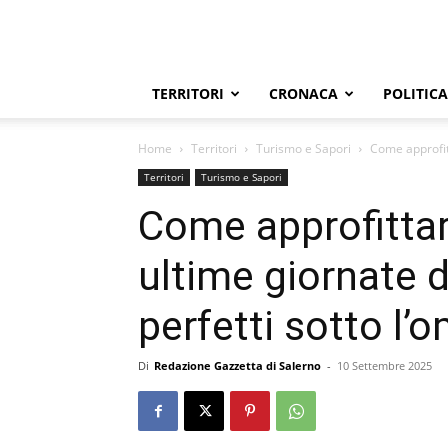
TERRITORI
CRONACA
POLITICA
Home
Territori
Turismo e Sapori
Come approfitt
Territori
Turismo e Sapori
Come approfittar
ultime giornate 
perfetti sotto l’
Di
Redazione Gazzetta di Salerno
-
10 Settembre 2025