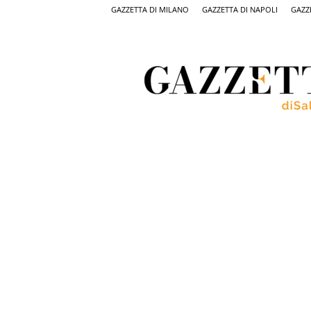
GAZZETTA DI MILANO
GAZZETTA DI NAPOLI
GAZZ
Gazzetta
di
Salerno,
il
quotidiano
on
line
di
Salerno