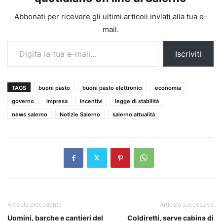
Abbonati per ricevere gli ultimi articoli inviati alla tua e-
mail.
Digita la tua e-mail...
Iscriviti
TAGS
buoni pasto
buoni pasto elettronici
economia
governo
impresa
incentivi
legge di stabilità
news salerno
Notizie Salerno
salerno attualità
Articolo precedente
Articolo successivo
Uomini, barche e cantieri del
Coldiretti, serve cabina di