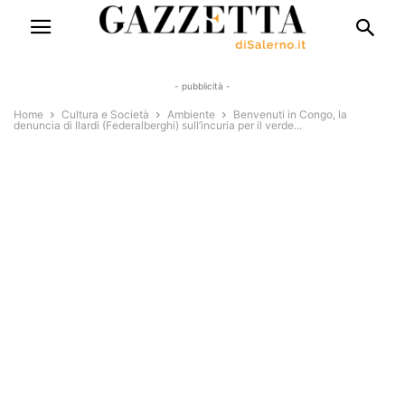
- pubblicità -
Home
Cultura e Società
Ambiente
Benvenuti in Congo, la
denuncia di Ilardi (Federalberghi) sull’incuria per il verde...