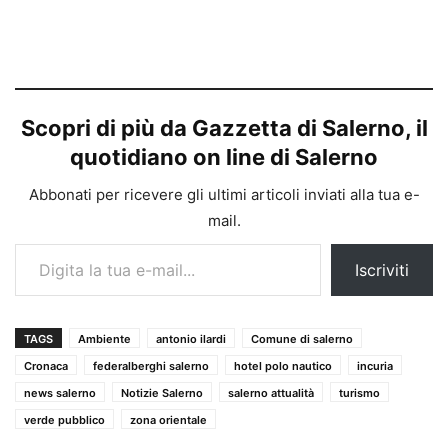
Scopri di più da Gazzetta di Salerno, il
quotidiano on line di Salerno
Abbonati per ricevere gli ultimi articoli inviati alla tua e-
mail.
Digita la tua e-mail...
Iscriviti
TAGS
Ambiente
antonio ilardi
Comune di salerno
Cronaca
federalberghi salerno
hotel polo nautico
incuria
news salerno
Notizie Salerno
salerno attualità
turismo
verde pubblico
zona orientale