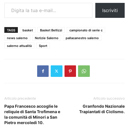
Digita la tua e-mail...
Iscriviti
TAGS
basket
Basket Bellizzi
campionato di serie c
news salerno
Notizie Salerno
pallacanestro salerno
salerno attualità
Sport
Articolo precedente
Articolo successivo
Papa Francesco accoglie le
Granfondo Nazionale
reliquie di Santa Trofimena e
Trapiantati di Ciclismo.
la comunità di Minori a San
Pietro mercoledì 10.