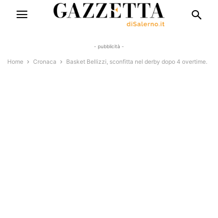
- pubblicità -
Home
Cronaca
Basket Bellizzi, sconfitta nel derby dopo 4 overtime.