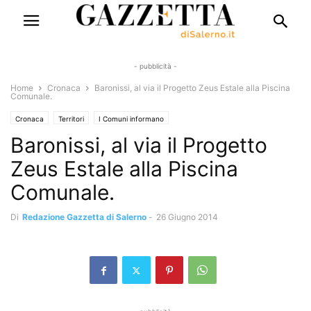
- pubblicità -
Home
Cronaca
Baronissi, al via il Progetto Zeus Estale alla Piscina
Comunale.
Cronaca
Territori
I Comuni informano
Baronissi, al via il Progetto
Zeus Estale alla Piscina
Comunale.
Di
Redazione Gazzetta di Salerno
-
26 Giugno 2014