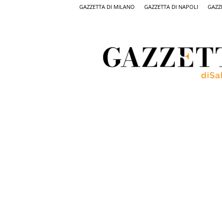
GAZZETTA DI MILANO
GAZZETTA DI NAPOLI
GAZZ
Gazzetta
di
Salerno,
il
quotidiano
on
line
di
Salerno