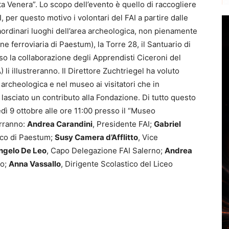
ta Venera”. Lo scopo dell’evento è quello di raccogliere
I, per questo motivo i volontari del FAI a partire dalle
traordinari luoghi dell’area archeologica, non pienamente
one ferroviaria di Paestum), la Torre 28, il Santuario di
rso la collaborazione degli Apprendisti Ciceroni del
 li illustreranno. Il Direttore Zuchtriegel ha voluto
 archeologica e nel museo ai visitatori che in
lasciato un contributo alla Fondazione. Di tutto questo
dì 9 ottobre alle ore 11:00 presso il “Museo
erranno:
Andrea Carandini
, Presidente FAI;
Gabriel
ico di Paestum;
Susy Camera d’Afflitto
, Vice
ngelo De Leo
, Capo Delegazione FAI Salerno;
Andrea
no;
Anna Vassallo
, Dirigente Scolastico del Liceo