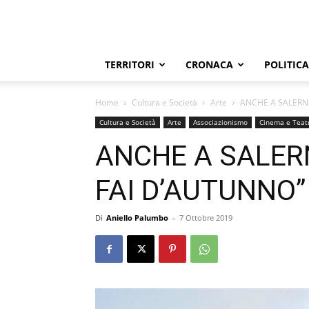
TERRITORI
CRONACA
POLITICA
Home
Cultura e Società
Arte
ANCHE A SALERN
Cultura e Società
Arte
Associazionismo
Cinema e Teat
ANCHE A SALER
FAI D’AUTUNNO”
Di
Aniello Palumbo
-
7 Ottobre 2019