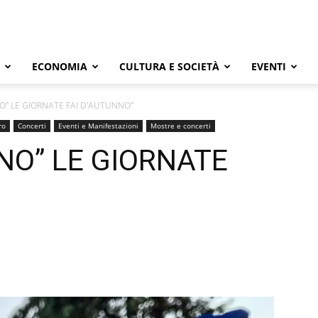
ECONOMIA
CULTURA E SOCIETÀ
EVENTI
O” LE GIORNATE FAI D’AUTUNNO”
ro
Concerti
Eventi e Manifestazioni
Mostre e concerti
NO” LE GIORNATE