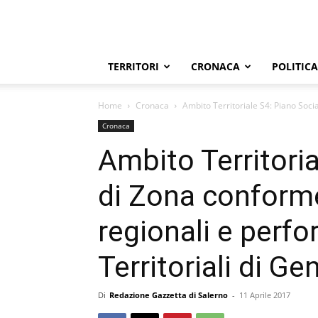
TERRITORI
CRONACA
POLITICA
Home
Cronaca
Ambito Territoriale S4: Piano Socia
Cronaca
Ambito Territoria
di Zona conforme
regionali e perf
Territoriali di Ge
Di
Redazione Gazzetta di Salerno
-
11 Aprile 2017