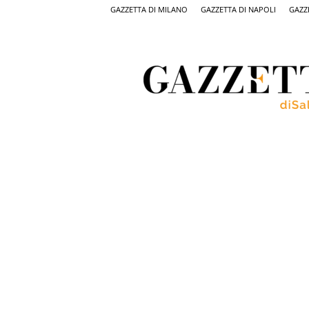
GAZZETTA DI MILANO
GAZZETTA DI NAPOLI
GAZZ
Gazzetta
di
Salerno,
il
quotidiano
on
line
di
Salerno