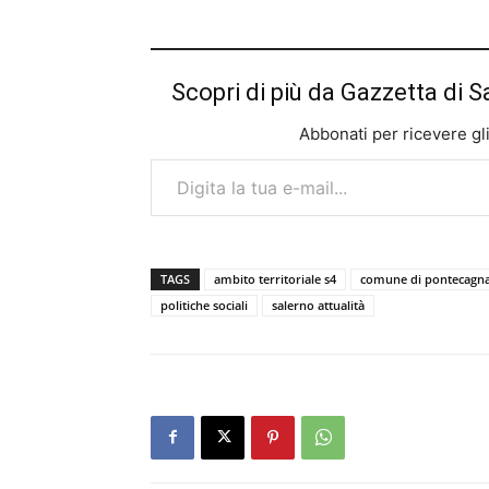
Scopri di più da Gazzetta di S
Abbonati per ricevere gli u
Digita la tua e-mail...
TAGS
ambito territoriale s4
comune di pontecagna
politiche sociali
salerno attualità