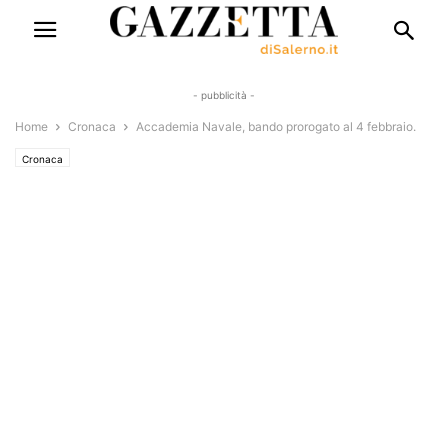
- pubblicità -
Home
Cronaca
Accademia Navale, bando prorogato al 4 febbraio.
Cronaca