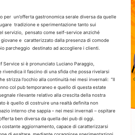
ro per
un’o
ff
erta gastronomica serale diversa da quelle
niugare
tradizione e sperimentazione tanto sui
el servizio,
pensato come self-service anziché
io giovane e
cara
tt
erizzato dalla presenza di comode
pio parcheggio
des
ti
nato ad accogliere i clien
ti
.
f Service si è pronunciato
Luciano Paraggio
,
 rivendica il fascino di una s
fi
da che possa rivelarsi
he strizza l’occhio alla con
ti
nuità nei mesi invernali:
“Il
 anno col pub temporaneo e quello di questa estate
segnale rilevante rela
ti
vo alla crescita della nostra
ato è quello di costruire una realtà de
fi
nita non
pazio interno che sappia – nei mesi invernali – ospitare
o
ff
erta ben diversa da quella dei pub di oggi.
n costante aggiornamento, capace di cara
tt
erizzarsi
zione di esaltare, mediante coraggiose sperimentazioni,