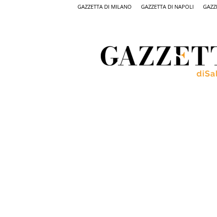
GAZZETTA DI MILANO
GAZZETTA DI NAPOLI
GAZZ
Gazzetta
di
Salerno,
il
quotidiano
on
line
di
Salerno