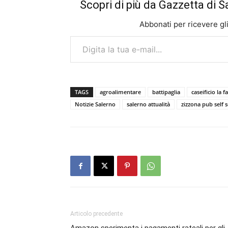
Scopri di più da Gazzetta di S
Abbonati per ricevere gli u
Digita la tua e-mail...
TAGS
agroalimentare
battipaglia
caseificio la f
Notizie Salerno
salerno attualità
zizzona pub self s
Articolo precedente