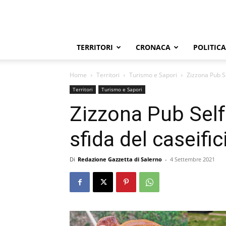
TERRITORI
CRONACA
POLITICA
Home
Territori
Turismo e Sapori
Zizzona Pub Se
Territori
Turismo e Sapori
Zizzona Pub Self
sfida del caseific
Di
Redazione Gazzetta di Salerno
-
4 Settembre 2021