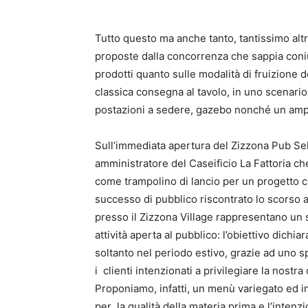
Tu
tt
o questo ma anche tanto, tan
ti
ssimo alt
proposte dalla concorrenza che sappia co
prodo
tti
quanto sulle modalità di fruizione d
classica consegna al tavolo, in uno scenar
postazioni a sedere, gazebo nonché un am
Sull’immediata apertura del Zizzona Pub Sel
amministratore del
Casei
fi
cio La Fa
tt
oria
che
come trampolino di lancio per un proge
tt
o c
successo di pubblico riscontrato lo scorso
presso il Zizzona Village rappresentano un 
a
tti
vità aperta al pubblico: l’obie
tti
vo dichiar
soltanto nel periodo es
ti
vo, grazie ad uno s
i
clien
ti
intenziona
ti
a privilegiare la nostra 
Proponiamo, infa
tti
, un menù variegato ed i
per
la qualità della materia prima e l’inten