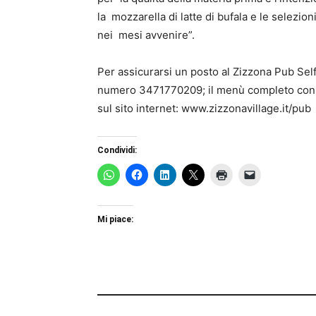
la
mozzarella di la
tt
e di bufala e le selezion
nei
mesi avvenire”.
Per assicurarsi un posto al Zizzona Pub Self
numero
3471770209
; il menù completo con 
sul sito internet:
www.zizzonavillage.it/pub
Condividi:
Mi piace: