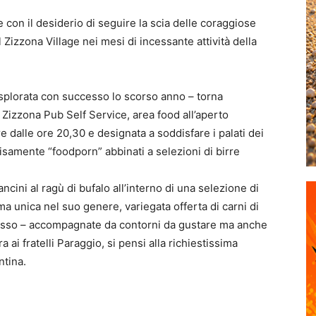
 con il desiderio di seguire la scia delle coraggiose
 Zizzona Village nei mesi di incessante a
tti
vità della
splorata con successo lo scorso anno – torna
l
Zizzona Pub Self Service
, area food all’aperto
e dalle ore 20,30 e desi
g
nata a soddisfare i pala
ti
dei
isamente “foodporn” abbina
ti
a selezioni di birre
ncini al ragù di bufalo all’interno di una selezione di
ima unica nel suo genere, variegata o
ff
erta di carni di
z’osso – accompagnate da contorni da gustare ma anche
a ai fratelli Paraggio, si pensi alla richies
ti
ssima
en
ti
na.