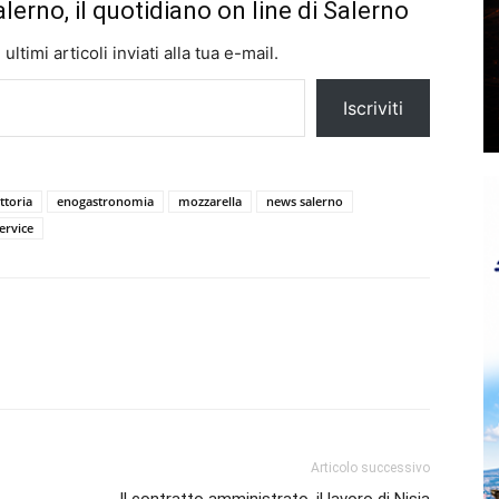
alerno, il quotidiano on line di Salerno
ltimi articoli inviati alla tua e-mail.
Iscriviti
attoria
enogastronomia
mozzarella
news salerno
ervice
Articolo successivo