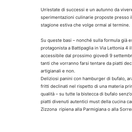
Un’estate di successi e un autunno da vivere
sperimentazioni culinarie proposte presso il
stagione es
ti
va che volge ormai al termine.
Su queste basi – nonché sulla formula già e
protagonista a Ba
tti
paglia in Via Le
tt
onia 4 i
accessibile dal prossimo giovedì 9 se
tt
embr
tan
ti
che vorranno farsi tentare da pia
tti
dec
ar
ti
gianali e non.
Deliziosi panini con hamburger di bufalo, ara
fri
tti
declina
ti
nel rispe
tt
o di una materia pr
qualità – su tu
tt
e la bistecca di bufalo sen
pia
tti
divenu
ti
auten
ti
ci
must
della cucina car
Zizzona
ripiena alla Parmigiana o alla Sorr