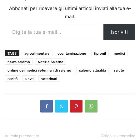
Abbonati per ricevere gli ultimi articoli inviati alla tua e-
mail.
Digita la tua e-mail...
Iscriviti
TAGS
agroalimentare
ccontaminazione
fipronil
medici
news salerno
Notizie Salerno
ordine dei medici veterinari di salerno
salerno attualità
salute
sanità
uova
veterinari
Articolo precedente
Articolo successivo