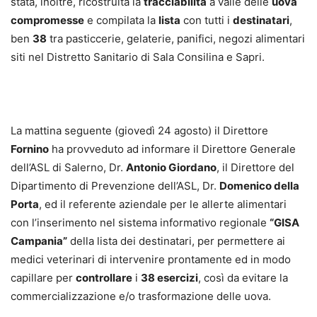
stata, inoltre, ricostruita la
tracciabilità
a valle delle
uova
compromesse
e compilata la
lista
con tutti i
destinatari
,
ben
38
tra pasticcerie, gelaterie, panifici, negozi alimentari
siti nel Distretto Sanitario di Sala Consilina e Sapri.
La mattina seguente (giovedì 24 agosto) il Direttore
Fornino
ha provveduto ad informare il Direttore Generale
dell’ASL di Salerno, Dr.
Antonio Giordano
, il Direttore del
Dipartimento di Prevenzione dell’ASL, Dr.
Domenico della
Porta
, ed il referente aziendale per le allerte alimentari
con l’inserimento nel sistema informativo regionale
“GISA
Campania”
della lista dei destinatari, per permettere ai
medici veterinari di intervenire prontamente ed in modo
capillare per
controllare
i
38 esercizi
, così da evitare la
commercializzazione e/o trasformazione delle uova.