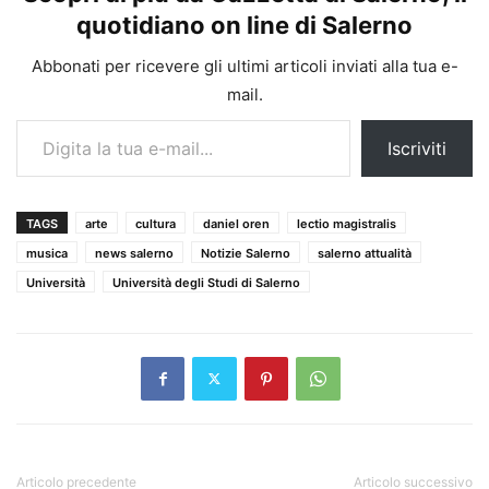
quotidiano on line di Salerno
Abbonati per ricevere gli ultimi articoli inviati alla tua e-
mail.
Digita la tua e-mail...
Iscriviti
TAGS
arte
cultura
daniel oren
lectio magistralis
musica
news salerno
Notizie Salerno
salerno attualità
Università
Università degli Studi di Salerno
Articolo precedente
Articolo successivo