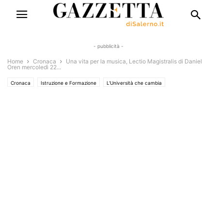
- pubblicità -
Home
Cronaca
Una vita per la musica, Lectio Magistralis di Daniel
Oren mercoledì 22...
Cronaca
Istruzione e Formazione
L'Università che cambia