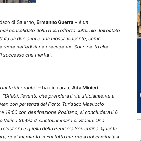
ndaco di Salerno,
Ermanno Guerra
–
è un
i consolidato della ricca offerta culturale dell’estate
ottata da due anni è una mossa vincente, come
 persone nell’edizione precedente. Sono certo che
il successo che merita”.
rmula itinerante” –
ha dichiarato
Ada Minieri
,
 –
“Difatti, l
’evento che prenderà il via ufficialmente a
.Mar. con partenza dal Porto Turistico Masuccio
re 19:00 con destinazione Positano, si concluderà il 6
o Velico Stabia di Castellammare di Stabia. Una
na Costiera e quella della Penisola Sorrentina
.
Questa
ra, quel momento in cui tutto intorno a noi comincia a