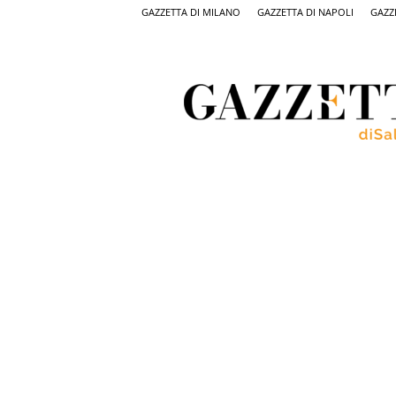
GAZZETTA DI MILANO
GAZZETTA DI NAPOLI
GAZZ
Gazzetta
di
Salerno,
il
quotidiano
on
line
di
Salerno