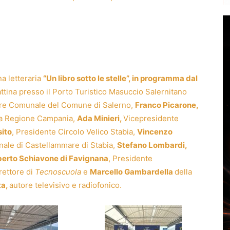
na letteraria
“Un libro sotto le stelle”, in programma dal
ttina presso il Porto Turistico Masuccio Salernitano
ere Comunale del Comune di Salerno,
Franco Picarone,
la Regione Campania,
Ada Minieri,
Vicepresidente
ito
, Presidente Circolo Velico Stabia,
Vincenzo
nale di Castellammare di Stabia,
Stefano Lombardi,
erto Schiavone di Favignana
, Presidente
rettore di
Tecnoscuola
e
Marcello Gambardella
della
ta,
autore televisivo e radiofonico.