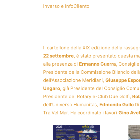
Inverso e InfoCilento.
Il cartellone della XIX edizione della rasseg
22 settembre
, è stato presentato questa ma
alla presenza di
Ermanno Guerra
, Consigli
Presidente della Commissione Bilancio del
dell’Associazione Meridiani,
Giuseppe Espos
Ungaro
, già Presidente del Consiglio Comu
Presidente del Rotary e-Club Due Golfi,
Rob
dell’Universo Humanitas,
Edmondo Gallo
Di
Tra.Vel.Mar. Ha coordinato i lavori
Gino Ave