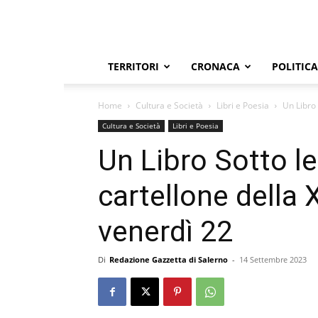
TERRITORI
CRONACA
POLITICA
Home
Cultura e Società
Libri e Poesia
Un Libro S
Cultura e Società
Libri e Poesia
Un Libro Sotto le 
cartellone della 
venerdì 22
Di
Redazione Gazzetta di Salerno
-
14 Settembre 2023