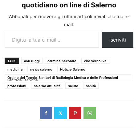
quotidiano on line di Salerno
Abbonati per ricevere gli ultimi articoli inviati alla tua e-
mail.
Digita la tua e-mail...
Iscriviti
TAGS
aou ruggi
carmine pecoraro
ciro verdoliva
medicina
news salerno
Notizie Salerno
Ordine dei Tecnici Sanitari di Radiologia Medica e delle Professioni
Sanitarie Tecniche
professioni
salerno attualità
salute
sanità